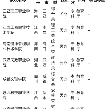
份
市
型
次
综
三亚理工职业学
海
三
专
教育
合
民办
--
院
南
亚
科
厅
类
理
江西工商职业技
江
南
专
教育
工
民办
--
术学院
西
昌
科
厅
类
综
海南健康管理职
海
海
专
教育
合
民办
--
业技术学院
南
口
科
厅
类
政
武汉民政职业学
湖
武
专
教育
法
公办
--
院
北
汉
科
厅
类
综
四
成
本
教育
成都文理学院
合
民办
--
川
都
科
厅
类
农
赣西科技职业学
江
新
专
教育
林
民办
--
院
西
余
科
厅
类
财
北京经贸职业学
北
北
专
北京