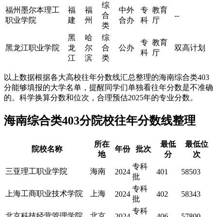
综
福州墨尔本理工
福
福
中外
专
教育
合
--
职业学院
建
州
合办
科
厅
类
黑
哈
综
专
教育
黑龙江职业学院
龙
尔
合
公办
双高计划
科
厅
江
滨
类
以上数据根据各大高校往年分数线汇总整理的海南综合类403
分能够填报的大学名单，提醒同学们单独看往年分数是不准确
的。科学换算分数和位次，合理预估2025年的专业分数。
海南综合类403分院校往年分数线整理
所在
最低
最低位
院校名称
年份
批次
地
分
次
专科
三亚理工职业学院
海南
2024
401
58503
批
专科
上海工商职业技术学院
上海
2024
402
58343
批
专科
北京科技经营管理学院
北京
2024
406
57800