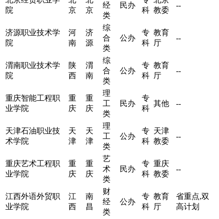
经
民办
--
院
京
京
科
教委
类
综
济源职业技术学
河
济
专
教育
合
公办
--
院
南
源
科
厅
类
综
渭南职业技术学
陕
渭
专
教育
合
公办
--
院
西
南
科
厅
类
理
重庆智能工程职
重
重
专
工
民办
其他
--
业学院
庆
庆
科
类
理
天津石油职业技
天
天
专
天津
工
公办
--
术学院
津
津
科
教委
类
艺
重庆艺术工程职
重
重
专
重庆
术
民办
--
业学院
庆
庆
科
教委
类
财
江西外语外贸职
江
南
专
教育
省重点,双
经
公办
业学院
西
昌
科
厅
高计划
类