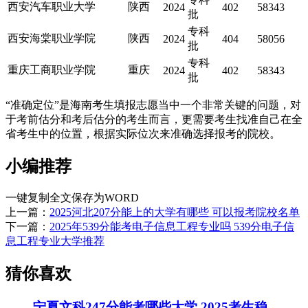
西安汽车职业大学
陕西
2024
402
58343
批
专科
西安海棠职业学院
陕西
2024
404
58056
批
专科
重庆工商职业学院
重庆
2024
402
58343
批
“准确定位”是海南考生填报志愿当中一个非常关键的问题，对
于考前估分和考后估分的考生而言，更需要考生找准自己在全
省考生中的位置，根据实际位次来准确选择报考的院校。
小编推荐
一键复制全文
保存为WORD
上一篇：
2025河北207分能上的大学有哪些 可以报考院校名单
下一篇：
2025年539分能考电子信息工程专业吗 539分电子信
息工程专业大学推荐
猜你喜欢
宁夏文科247分能考哪些大学 2025考生稳