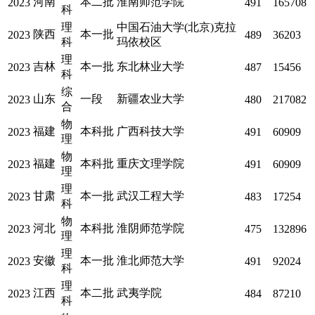
河南
本二批
淮南师范学院
2023
491
165708
科
理
中国石油大学(北京)克拉
陕西
本一批
2023
489
36203
科
玛依校区
理
吉林
本一批
东北林业大学
2023
487
15456
科
综
山东
一段
新疆农业大学
2023
480
217082
合
物
福建
本科批
广西科技大学
2023
491
60909
理
物
福建
本科批
重庆文理学院
2023
491
60909
理
理
甘肃
本一批
武汉工程大学
2023
483
17254
科
物
河北
本科批
淮阴师范学院
2023
475
132896
理
理
安徽
本一批
淮北师范大学
2023
491
92024
科
理
江西
本二批
武夷学院
2023
484
87210
科