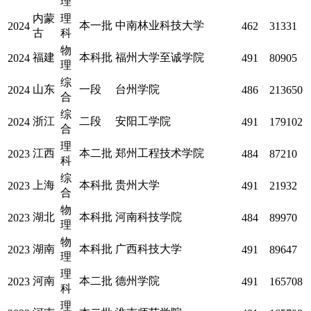
理
内蒙
理
本一批
中南林业科技大学
2024
462
31331
古
科
物
福建
本科批
福州大学至诚学院
2024
491
80905
理
综
山东
一段
台州学院
2024
486
213650
合
综
浙江
二段
安阳工学院
2024
491
179102
合
理
江西
本二批
郑州工程技术学院
2023
484
87210
科
综
上海
本科批
贵州大学
2023
491
21932
合
物
湖北
本科批
河南科技学院
2023
484
89970
理
物
湖南
本科批
广西科技大学
2023
491
89647
理
理
河南
本二批
德州学院
2023
491
165708
科
理