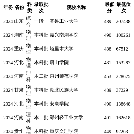
科
录取批
最低
最低位
年份
省份
院校名称
类
次
分
次
综
山东
一段
齐鲁工业大学
2024
489
207438
合
物
湖南
本科批
嘉兴南湖学院
2024
490
100261
理
物
重庆
本科批
塔里木大学
2024
488
67512
理
物
河北
本科批
唐山学院
2024
481
153287
理
理
河南
本二批
泉州师范学院
2024
453
228675
科
物
甘肃
本科批
湖北民族大学
2024
489
37229
理
物
河北
本科批
安康学院
2024
490
138648
理
理
河南
本二批
郑州轻工业大学
2024
491
162618
科
物
贵州
本科批
重庆文理学院
2024
449
92263