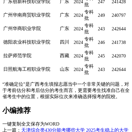
广东创新科技职业学院
广东
2024
247
241428
批
专科
广州华南商贸职业学院
广东
2024
249
240797
批
专科
广州华商职业学院
广东
2024
243
242644
批
专科
德阳农业科技职业学院
四川
2024
246
241738
批
专科
拉萨师范学院
西藏
2024
245
242070
批
专科
日照航海工程职业学院
山东
2024
243
242644
批
“准确定位”是广西考生填报志愿当中一个非常关键的问题，对
于考前估分和考后估分的考生而言，更需要考生找准自己在全
省考生中的位置，根据实际位次来准确选择报考的院校。
小编推荐
一键复制全文
保存为WORD
上一篇：
天津综合类430分能考哪些大学 2025考生稳上的大学