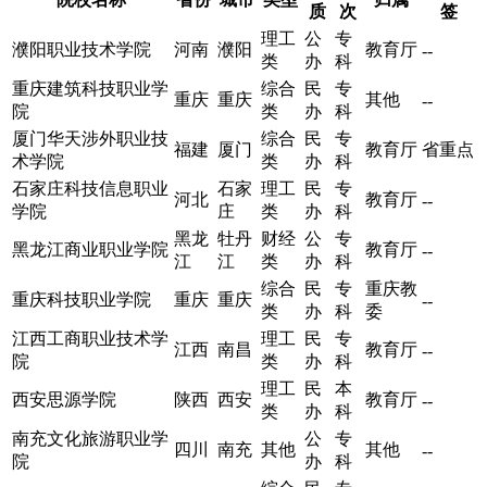
质
次
签
理工
公
专
濮阳职业技术学院
河南
濮阳
教育厅
--
类
办
科
重庆建筑科技职业学
综合
民
专
重庆
重庆
其他
--
院
类
办
科
厦门华天涉外职业技
综合
民
专
福建
厦门
教育厅
省重点
术学院
类
办
科
石家庄科技信息职业
石家
理工
民
专
河北
教育厅
--
学院
庄
类
办
科
黑龙
牡丹
财经
公
专
黑龙江商业职业学院
教育厅
--
江
江
类
办
科
综合
民
专
重庆教
重庆科技职业学院
重庆
重庆
--
类
办
科
委
江西工商职业技术学
理工
民
专
江西
南昌
教育厅
--
院
类
办
科
理工
民
本
西安思源学院
陕西
西安
教育厅
--
类
办
科
南充文化旅游职业学
公
专
四川
南充
其他
其他
--
院
办
科