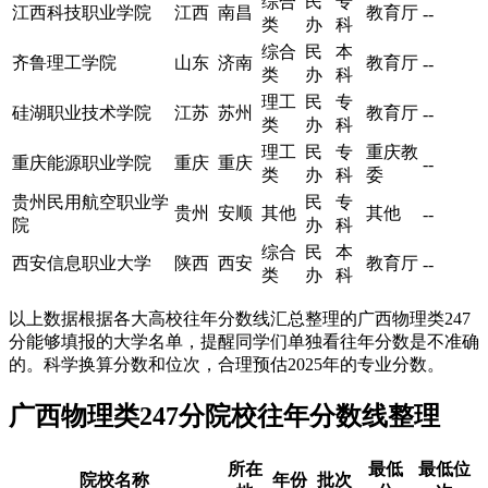
综合
民
专
江西科技职业学院
江西
南昌
教育厅
--
类
办
科
综合
民
本
齐鲁理工学院
山东
济南
教育厅
--
类
办
科
理工
民
专
硅湖职业技术学院
江苏
苏州
教育厅
--
类
办
科
理工
民
专
重庆教
重庆能源职业学院
重庆
重庆
--
类
办
科
委
贵州民用航空职业学
民
专
贵州
安顺
其他
其他
--
院
办
科
综合
民
本
西安信息职业大学
陕西
西安
教育厅
--
类
办
科
以上数据根据各大高校往年分数线汇总整理的广西物理类247
分能够填报的大学名单，提醒同学们单独看往年分数是不准确
的。科学换算分数和位次，合理预估2025年的专业分数。
广西物理类247分院校往年分数线整理
所在
最低
最低位
院校名称
年份
批次